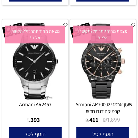
מצאת מחיר יותר זול?תקשרו
מצאת מחיר יותר זול?תקשרו
אלינו!
אלינו!
שעון ארמני Armani AR70002 -
Armani AR2457
קרמיקה דגם חדש
393
411
₪
₪
₪
1,899
הוסף לסל
הוסף לסל