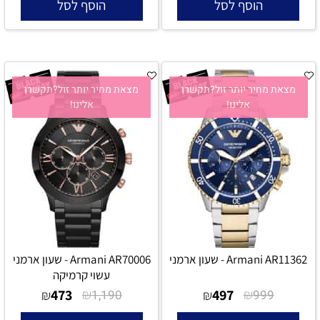
הוסף לסל
הוסף לסל
מצאת מחיר יותר זול?תקשרו
מצאת מחיר יותר זול?תקשרו
אלינו!
אלינו!
Armani AR11362 - שעון ארמני
Armani AR70006 - שעון ארמני
עשוי קרמיקה
473
₪
497
₪
₪
1,190
₪
999