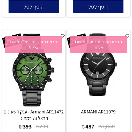
הוסף לסל
הוסף לסל
מצאת מחיר יותר זול?תקשרו
מצאת מחיר יותר זול?תקשרו
אלינו!
אלינו!
ARMANI AR11079
Armani AR11472 - ענק השעונים
הרצל 73 רמת גן
393
₪
487
₪
₪
790
₪
1,350