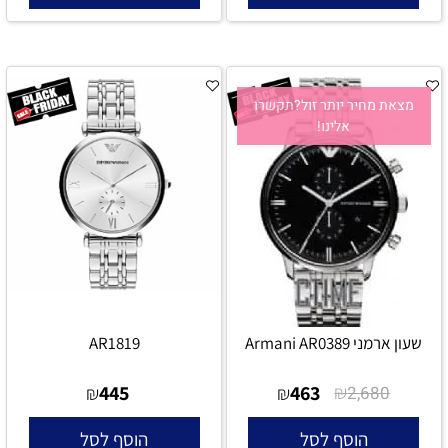
מצאת מחיר יותר זול?תקשרו
אלינו!
שעון ארמני Armani AR0389
AR1819
445
463
₪
₪
₪
2,680
הוסף לסל
הוסף לסל