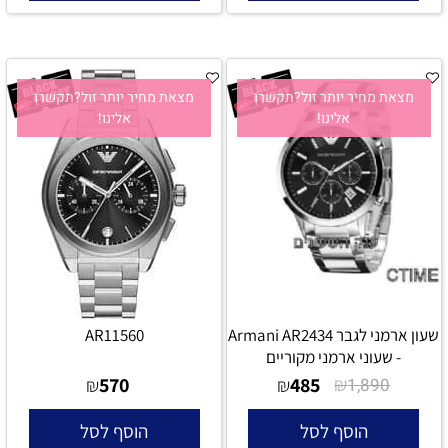
מצאת מחיר יותר זול?תקשרו
מצאת מחיר יותר זול?תקשרו
אלינו!
אלינו!
שעון ארמני לגבר Armani AR2434
AR11560
- שעוני ארמני מקוריים
570
485
₪
₪
₪
1,890
הוסף לסל
הוסף לסל