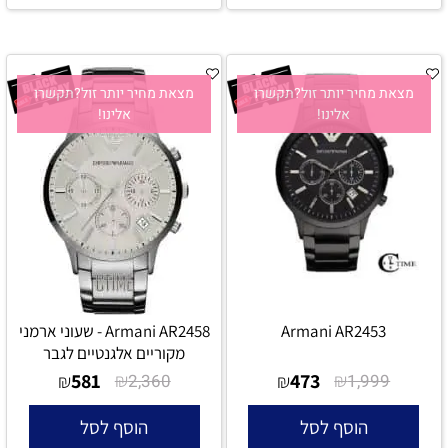
מצאת מחיר יותר זול?תקשרו
מצאת מחיר יותר זול?תקשרו
אלינו!
אלינו!
Armani AR2453
Armani AR2458 - שעוני ארמני
מקוריים אלגנטיים לגבר
581
₪
473
₪
₪
2,360
₪
1,999
הוסף לסל
הוסף לסל