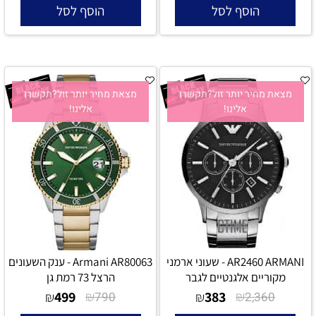
הוסף לסל
הוסף לסל
מצאת מחיר יותר זול?תקשרו
מצאת מחיר יותר זול?תקשרו
אלינו!
אלינו!
AR2460 ARMANI - שעוני ארמני
Armani AR80063 - ענק השעונים
מקוריים אלגנטיים לגבר
הרצל 73 רמת גן
499
₪
383
₪
₪
790
₪
2,360