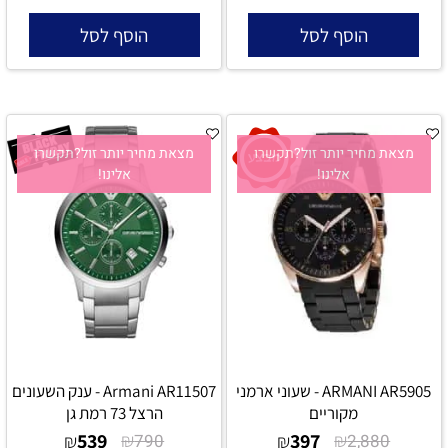
הוסף לסל
הוסף לסל
מצאת מחיר יותר זול?תקשרו
מצאת מחיר יותר זול?תקשרו
אלינו!
אלינו!
ARMANI AR5905 - שעוני ארמני
Armani AR11507 - ענק השעונים
מקוריים
הרצל 73 רמת גן
539
₪
397
₪
₪
790
₪
2,880