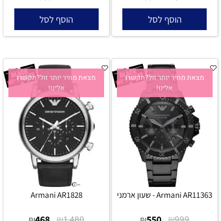
הוסף לסל
הוסף לסל
מצאת מחיר יותר זול?תקשרו
מצאת מחיר יותר זול?תקשרו
אלינו!
אלינו!
Armani AR11363 - שעון ארמני
Armani AR1828
468
₪
550
₪
₪
1,480
₪
999