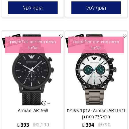
הוסף לסל
הוסף לסל
מצאת מחיר יותר זול?תקשרו
מצאת מחיר יותר זול?תקשרו
אלינו!
אלינו!
Armani AR11471 - ענק השעונים
Armani AR1968
הרצל 73 רמת גן
393
₪
394
₪
₪
2,190
₪
790