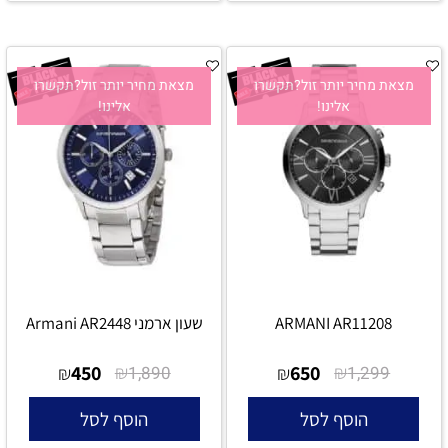
מצאת מחיר יותר זול?תקשרו
מצאת מחיר יותר זול?תקשרו
אלינו!
אלינו!
ARMANI AR11208
שעון ארמני Armani AR2448
450
₪
650
₪
₪
1,890
₪
1,299
הוסף לסל
הוסף לסל