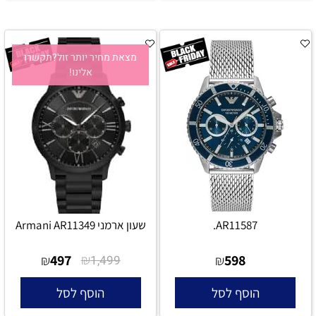
מצאת מחיר יותר זול?תקשרו
אלינו!
AR11587.
שעון ארמני Armani AR11349
497
₪
598
₪
1,499
₪
הוסף לסל
הוסף לסל