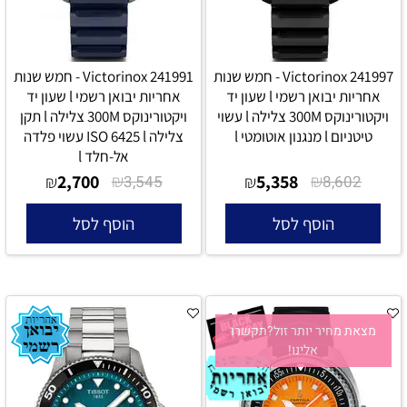
Victorinox 241997 - חמש שנות
Victorinox 241991 - חמש שנות
אחריות יבואן רשמי l שעון יד
אחריות יבואן רשמי l שעון יד
ויקטורינוקס 300M צלילה l עשוי
ויקטורינוקס 300M צלילה l תקן
טיטניום l מנגנון אוטומטי l
צלילה ISO 6425 l עשוי פלדה
אל-חלד l
2,700
₪
5,358
₪
₪
3,545
₪
8,602
הוסף לסל
הוסף לסל
מצאת מחיר יותר זול?תקשרו
אלינו!