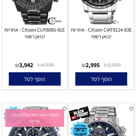
Citizen CIAT8124-83E - אחריות
Citizen CIJY8085-81E - אחריות
יבואן רשמי
יבואן רשמי
3,942
₪
2,995
₪
₪
4,990
₪
3,990
הוסף לסל
הוסף לסל
מצאת מחיר יותר זול?תקשרו
אלינו!