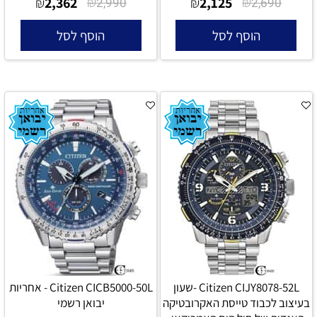
2,362
₪
2,125
₪
₪
2,990
₪
2,690
הוסף לסל
הוסף לסל
Citizen CIJY8078-52L -שעון
Citizen CICB5000-50L - אחריות
בעיצוב לכבוד טייסת האקרובטיקה
יבואן רשמי