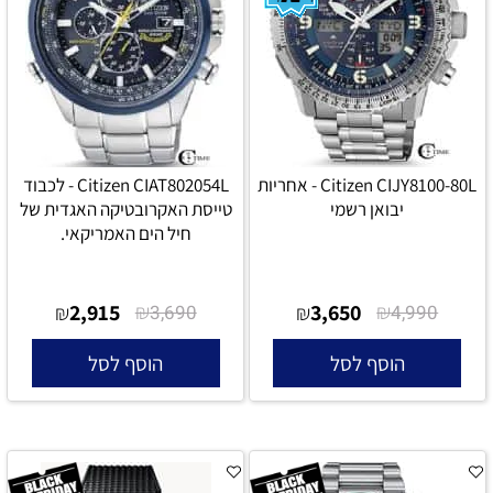
Citizen CIJY8100-80L - אחריות
Citizen CIAT802054L - לכבוד
יבואן רשמי
טייסת האקרובטיקה האגדית של
חיל הים האמריקאי.
2,915
₪
3,650
₪
₪
3,690
₪
4,990
הוסף לסל
הוסף לסל