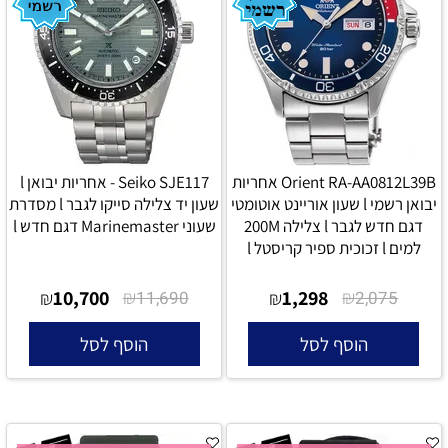
Orient RA-AA0812L39B אחריות
Seiko SJE117 - אחריות יבואן l
יבואן רשמי l שעון אוריינט אוטומטי
שעון יד צלילה סייקו לגבר l מסדרת
דגם חדש לגבר l צלילה 200M
שעוני Marinemaster דגם חדש l
למים l זכוכית ספיר קריסטל l
10,700
₪
1,298
₪
₪
11,690
₪
2,075
הוסף לסל
הוסף לסל