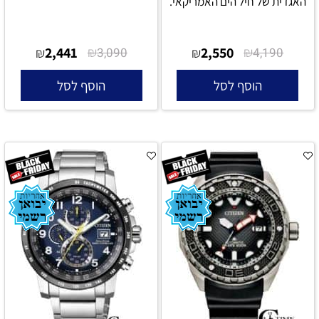
האגדית של חיל הים האמריקאי.
2,441
₪
2,550
₪
₪
3,090
₪
4,190
הוסף לסל
הוסף לסל