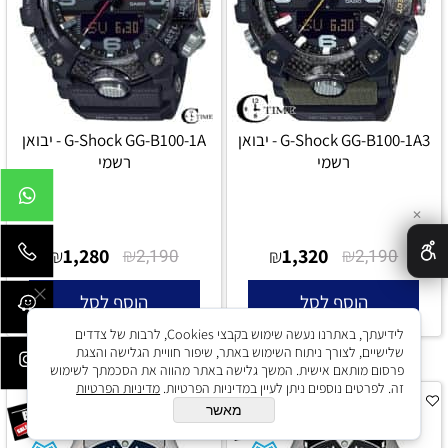
G-Shock GG-B100-1A3 - יבואן
G-Shock GG-B100-1A - יבואן
רשמי
רשמי
✕
1,280
₪
1,320
₪
₪
2,190
₪
2,190
הוסף לסל
הוסף לסל
לידיעתך, באתרנו נעשה שימוש בקבצי Cookies, לרבות של צדדים
שלישיים, לצורך ניתוח השימוש באתר, שיפור חוויית הגלישה והצגת
פרסום מותאם אישית. המשך גלישה באתר מהווה את הסכמתך לשימוש
זה. לפרטים נוספים ניתן לעיין במדיניות הפרטיות.
מדיניות הפרטיות
מאשר