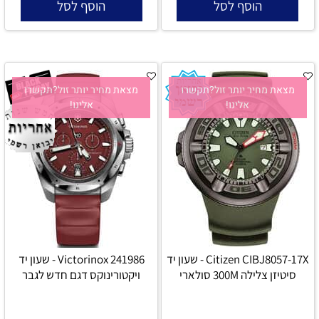
הוסף לסל
הוסף לסל
מצאת מחיר יותר זול?תקשרו
מצאת מחיר יותר זול?תקשרו
אלינו!
אלינו!
Citizen CIBJ8057-17X - שעון יד
Victorinox 241986 - שעון יד
סיטיזן צלילה 300M סולארי
ויקטורינוקס דגם חדש לגבר