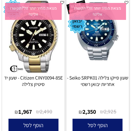
מצאת מחיר יותר זול?תקשרו
מצאת מחיר יותר זול?תקשרו
אלינו!
אלינו!
שעון סייקו צלילה Seiko SRPK01 -
Citizen CINY0094-85E - שעון יד
אחריות יבואן רשמי
סיטיזן צלילה
1,967
₪
2,350
₪
₪
2,490
₪
2,925
הוסף לסל
הוסף לסל