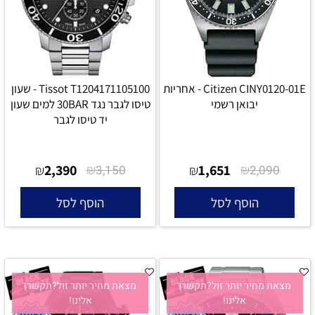
Citizen CINY0120-01E - אחריות
Tissot T1204171105100 - שעון
יבואן רשמי
טיסו לגבר נגד 30BAR למים שעון
יד טיסו לגבר
2,390
₪
1,651
₪
₪
3,150
₪
2,090
הוסף לסל
הוסף לסל
מצאת מחיר יותר זול?תקשרו
מצאת מחיר יותר זול?תקשרו
אלינו!
אלינו!