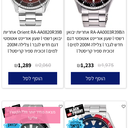
הRA-AA0003R39B אחריות יבואן
Orient RA-AA0820R39B אחריות
רשמי l שעון אוריינט אוטומטי דגם
יבואן רשמי l שעון אוריינט אוטומטי
חדש לגבר l צלילה 200M למים l
דגם חדש לגבר l צלילה 200M
זכוכית ספיר קריסטל l
למים l זכוכית ספיר קריסטל l
1,289
₪
1,233
₪
₪
2,060
₪
1,975
הוסף לסל
הוסף לסל
מצאת מחיר יותר זול?תקשרו
אלינו!