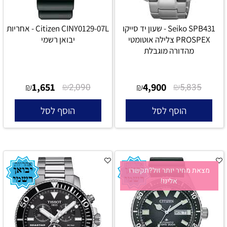
Seiko SPB431 - שעון יד סייקו
Citizen CINY0129-07L - אחריות
PROSPEX צלילה אוטומטי
יבואן רשמי
מהדורה מוגבלת
1,651
₪
4,900
₪
₪
2,090
₪
5,835
הוסף לסל
הוסף לסל
מצאת מחיר יותר זול?תקשרו
אלינו!