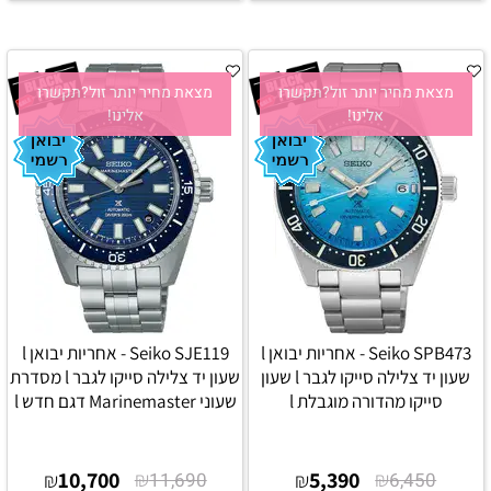
מצאת מחיר יותר זול?תקשרו
מצאת מחיר יותר זול?תקשרו
אלינו!
אלינו!
Seiko SPB473 - אחריות יבואן l
Seiko SJE119 - אחריות יבואן l
שעון יד צלילה סייקו לגבר l שעון
שעון יד צלילה סייקו לגבר l מסדרת
סייקו מהדורה מוגבלת l
שעוני Marinemaster דגם חדש l
10,700
₪
5,390
₪
₪
11,690
₪
6,450