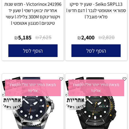
Seiko SRPL13 - שעון יד סייקו
Victorinox 241996 - חמש שנות
סמוראי אוטומטי לגבר l דגם חדש l
אחריות יבואן רשמי l שעון יד
מלאי מוגבל l
ויקטורינוקס 300M צלילה l עשוי
טיטניום l מנגנון אוטומטי l
5,185
₪
2,400
₪
₪
7,625
₪
2,820
הוסף לסל
הוסף לסל
מצאת מחיר יותר זול?תקשרו
מצאת מחיר יותר זול?תקשרו
אלינו!
אלינו!