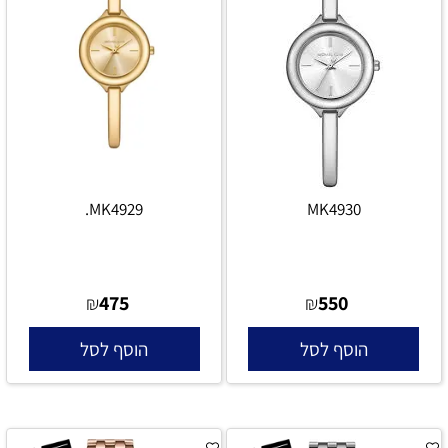
MK4929.
MK4930
475
550
₪
₪
הוסף לסל
הוסף לסל