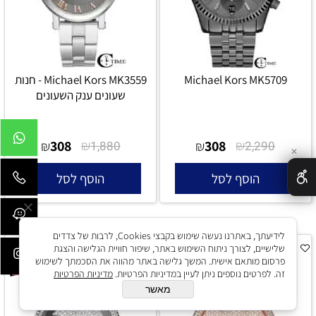
Michael Kors MK5709
Michael Kors MK3559 - חנות
שעונים ענק השעונים
308
₪
308
₪
₪
1,880
₪
2,290
✕
הוסף לסל
הוסף לסל
לידיעתך, באתרנו נעשה שימוש בקבצי Cookies, לרבות של צדדים
שלישיים, לצורך ניתוח השימוש באתר, שיפור חוויית הגלישה והצגת
שבוע מבצעים מטורף
שבוע מבצעים מטורף
פרסום מותאם אישית. המשך גלישה באתר מהווה את הסכמתך לשימוש
זה. לפרטים נוספים ניתן לעיין במדיניות הפרטיות.
מדיניות הפרטיות
מאשר