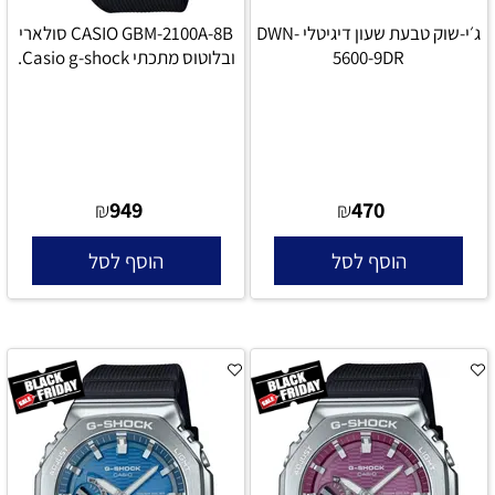
ג׳י-שוק טבעת שעון דיגיטלי DWN-
CASIO GBM-2100A-8B סולארי
5600-9DR
ובלוטוס מתכתי Casio g-shock.
949
470
₪
₪
הוסף לסל
הוסף לסל