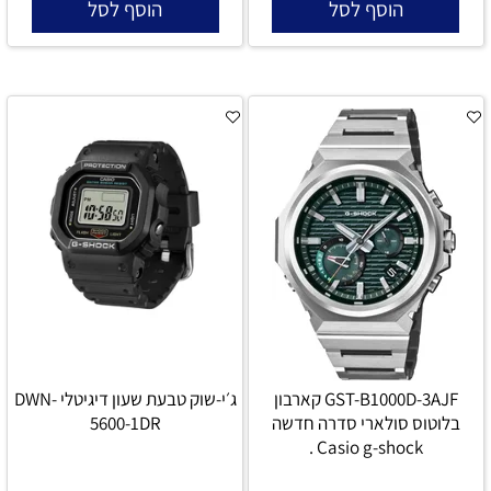
הוסף לסל
הוסף לסל
GST-B1000D-3AJF קארבון
ג׳י-שוק טבעת שעון דיגיטלי DWN-
בלוטוס סולארי סדרה חדשה
5600-1DR
Casio g-shock .