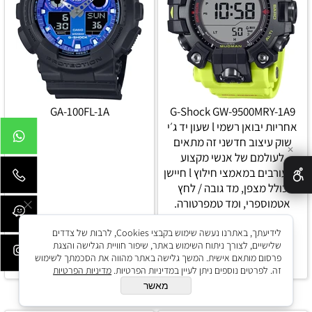
GA-100FL-1A
G-Shock GW-9500MRY-1A9
אחריות יבואן רשמי l שעון יד ג׳י
שוק עיצוב חדשני זה מתאים
✕
לעולמם של אנשי מקצוע
המעורבים במאמצי חילוץ l חיישן
כולל מצפן, מד גובה / לחץ
אטמוספרי, ומד טמפרטורה.
530
₪
1,750
₪
₪
790
₪
1,998
לידיעתך, באתרנו נעשה שימוש בקבצי Cookies, לרבות של צדדים
שלישיים, לצורך ניתוח השימוש באתר, שיפור חוויית הגלישה והצגת
הוסף לסל
הוסף לסל
פרסום מותאם אישית. המשך גלישה באתר מהווה את הסכמתך לשימוש
זה. לפרטים נוספים ניתן לעיין במדיניות הפרטיות.
מדיניות הפרטיות
מאשר