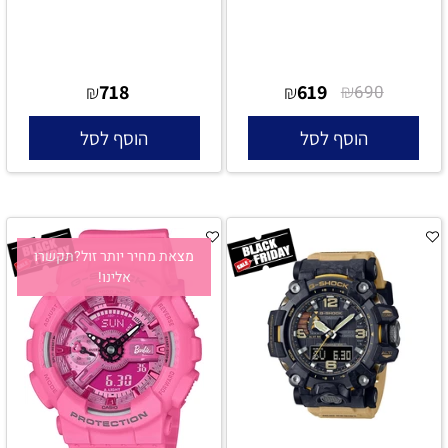
718
619
₪
₪
₪
690
הוסף לסל
הוסף לסל
מצאת מחיר יותר זול?תקשרו
אלינו!