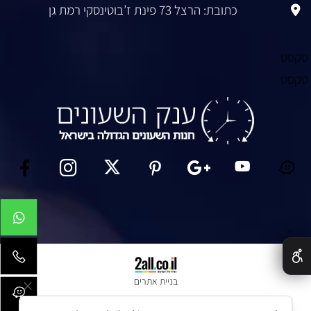
כתובת: הרצל 73 פינת ז’בוטינסקי רמת גן
טקסט
טקסט
✕
בניית אתרים